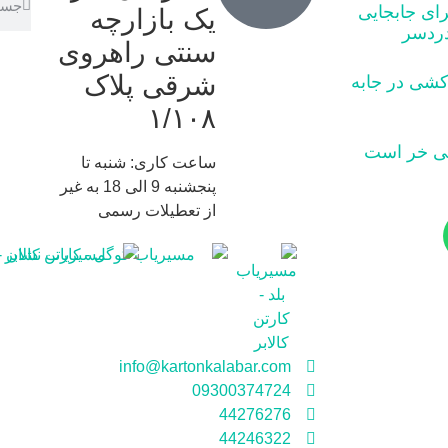
رای جابجایی
یک بازارچه
دردسر
سنتی راهروی
شرقی پلاک
کشی در جابه‌
١/١٠٨
ساعت کاری: شنبه تا
پنجشنبه 9 الی 18 به غیر
از تعطیلات رسمی
info@kartonkalabar.com
09300374724
44276276
44246322