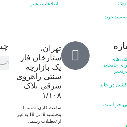
اطلاعات بیشتر
250,
ه سبد خرید
ازه
چی
تهران،
ستارخان فاز
شی‌های
رای جابجایی
یک بازارچه
دردسر
سنتی راهروی
شرقی پلاک
کشی در جابه‌
١/١٠٨
ساعت کاری: شنبه تا
پنجشنبه 9 الی 18 به غیر
از تعطیلات رسمی